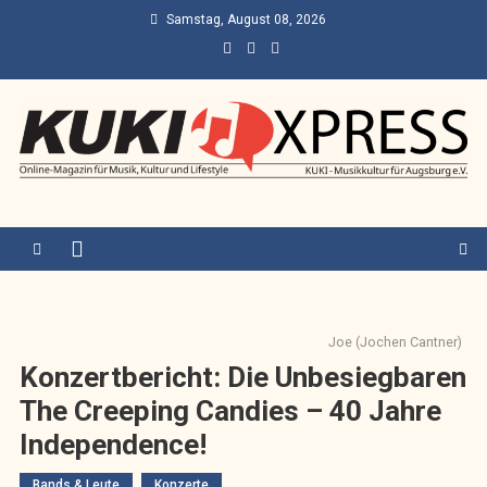
Skip
Samstag, August 08, 2026
to
content
KUKI Express – Augsburg
Online-Magazin für Musik, Kultur und Lifestyle
Joe (Jochen Cantner)
Konzertbericht: Die Unbesiegbaren
The Creeping Candies – 40 Jahre
Independence!
Bands & Leute
Konzerte