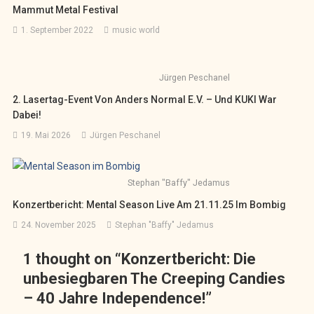
Mammut Metal Festival
1. September 2022
music world
Jürgen Peschanel
2. Lasertag-Event Von Anders Normal E.V. – Und KUKI War
Dabei!
19. Mai 2026
Jürgen Peschanel
Stephan "Baffy" Jedamus
Konzertbericht: Mental Season Live Am 21.11.25 Im Bombig
24. November 2025
Stephan "Baffy" Jedamus
1 thought on “
Konzertbericht: Die
unbesiegbaren The Creeping Candies
– 40 Jahre Independence!
”