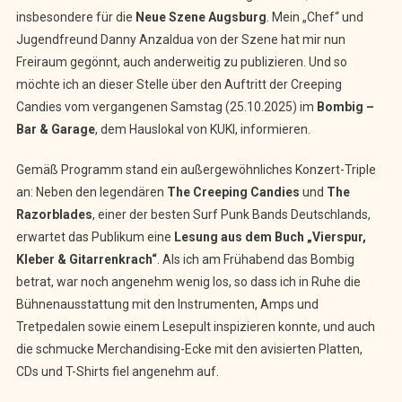
insbesondere für die
Neue Szene Augsburg
. Mein „Chef“ und
Jugendfreund Danny Anzaldua von der Szene hat mir nun
Freiraum gegönnt, auch anderweitig zu publizieren. Und so
möchte ich an dieser Stelle über den Auftritt der Creeping
Candies vom vergangenen Samstag (25.10.2025) im
Bombig –
Bar & Garage
, dem Hauslokal von KUKI, informieren.
Gemäß Programm stand ein außergewöhnliches Konzert-Triple
an: Neben den legendären
The Creeping Candies
und
The
Razorblades
, einer der besten Surf Punk Bands Deutschlands,
erwartet das Publikum eine
Lesung aus dem Buch „Vierspur,
Kleber & Gitarrenkrach“
. Als ich am Frühabend das Bombig
betrat, war noch angenehm wenig los, so dass ich in Ruhe die
Bühnenausstattung mit den Instrumenten, Amps und
Tretpedalen sowie einem Lesepult inspizieren konnte, und auch
die schmucke Merchandising-Ecke mit den avisierten Platten,
CDs und T-Shirts fiel angenehm auf.