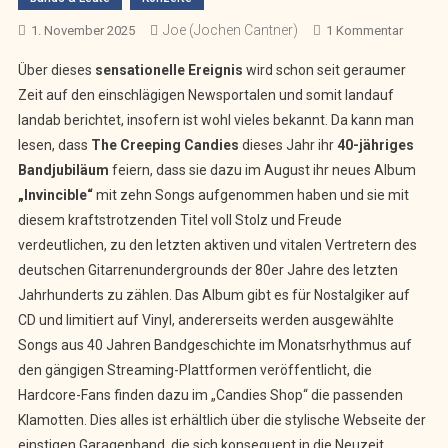
Joe (Jochen Cantner)
Zu
1. November 2025
1 Kommentar
Konzert
Über dieses
sensationelle Ereignis
wird schon seit geraumer
Die
Zeit auf den einschlägigen Newsportalen und somit landauf
Unbesi
landab berichtet, insofern ist wohl vieles bekannt. Da kann man
The
lesen, dass
The Creeping Candies
dieses Jahr ihr
40-jähriges
Creepin
Candie
Bandjubiläum
feiern, dass sie dazu im August ihr neues Album
–
„Invincible“
mit zehn Songs aufgenommen haben und sie mit
40
diesem kraftstrotzenden Titel voll Stolz und Freude
Jahre
verdeutlichen, zu den letzten aktiven und vitalen Vertretern des
Indepe
deutschen Gitarrenundergrounds der 80er Jahre des letzten
Jahrhunderts zu zählen. Das Album gibt es für Nostalgiker auf
CD und limitiert auf Vinyl, andererseits werden ausgewählte
Songs aus 40 Jahren Bandgeschichte im Monatsrhythmus auf
den gängigen Streaming-Plattformen veröffentlicht, die
Hardcore-Fans finden dazu im „Candies Shop“ die passenden
Klamotten. Dies alles ist erhältlich über die stylische Webseite der
einstigen Garagenband, die sich konsequent in die Neuzeit