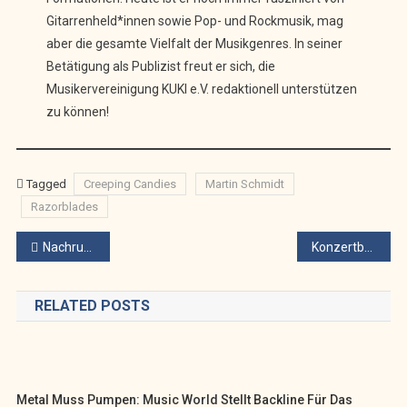
Gitarrenheld*innen sowie Pop- und Rockmusik, mag
aber die gesamte Vielfalt der Musikgenres. In seiner
Betätigung als Publizist freut er sich, die
Musikervereinigung KUKI e.V. redaktionell unterstützen
zu können!
Tagged
Creeping Candies
Martin Schmidt
Razorblades
Beitragsnavigation
Nachruf auf unseren Alberto
Konzertbericht Howard Jones: Die 80er-Ikone im Spectrum Club Augsburg
RELATED POSTS
Metal Muss Pumpen: Music World Stellt Backline Für Das