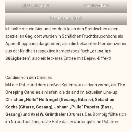
Alles vorbereitet
Candies-Merch
Razorblades-Merch
Ich holte mir ein Bier und entdeckte an den Stehtischen einen
speziellen Gag, dort wurden in Schälchen Fruchtkaubonbons als
Appetithäppchen dargeboten, also die bekannten Plombenzieher
aus der Kindheit respektive kontextspezifisch
„gruselige
Süßigkeiten“
, also ein leckeres Entree mit Dejavu-Effekt!
Candies von den Candies
Mit der Ruhe und dem großen Kauen war es dann vorbei, als
The
Creeping Candies
einliefen, die da sind im aktuellen Line-up
Christian „Hölle“ Höllriegel (Gesang, Gitarre)
,
Sebastian
Kochs (Gitarre, Gesang)
,
Johann „Pulle“ Pupeter (Bass,
Gesang
) und
Axel W. Grünthaler (Drums)
. Das Bombig füllte sich
im Nu und bald begrüßte Hölle das erwartungsfrohe Publikum.