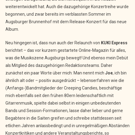
weiterentwickelt hat. Auch die dazugehörige Konzertreihe wurde
begonnen, und zwar bereits im verblassten Sommer im
Augsburger Brunnenhof mit dem Release-Konzert für das neue
Album.
Neu hingegen ist, dass nun auch der Relaunch von
KUKI Express
berichtet – das vor kurzem gestartete Online-Magazin für alles,
was die Musikszene Augsburgs bewegt! Und ebenso mein Debüt
als Mitglied des dazugehörigen Redaktionsteams. Daher
zunächst ein paar Worte über mich: Man nennt mich
Joe
, ich bin
ähnlich alt oder – positiv ausgedrückt – lebenserfahren wie die
(Anfangs-)Bandmitglieder der Creeping Candies, beschäftige
mich ebenfalls seit den frühen 80ern leidenschaftlich mit
Gitarrenmusik, spielte dabei selbst in einigen unbedeutenden
Bands und Session-Formationen, lasse daher lieber und gerne
Begabtere in die Saiten greifen und schreibe stattdessen seit
etlichen Jahren anlassbedingt und in unregelmäßigen Abständen
Konzertkritiken und andere Veranstaltungsberichte, so