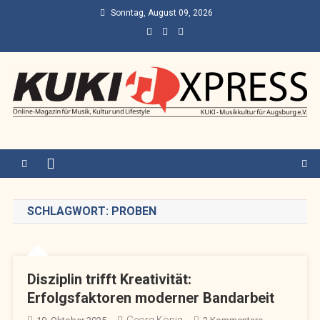
Skip
Sonntag, August 09, 2026
to
content
KUKI Express – Augsburg
Online-Magazin für Musik, Kultur und Lifestyle
SCHLAGWORT:
PROBEN
Disziplin trifft Kreativität:
Erfolgsfaktoren moderner Bandarbeit
Georg König
Zu