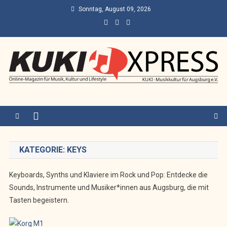
Skip
Sonntag, August 09, 2026
to
content
KUKI Express – Augsburg
Online-Magazin für Musik, Kultur und Lifestyle
KATEGORIE:
KEYS
Keyboards, Synths und Klaviere im Rock und Pop: Entdecke die
Sounds, Instrumente und Musiker*innen aus Augsburg, die mit
Tasten begeistern.