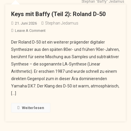
Stephan "Baffy" Jedamus
Keys mit Baffy (Teil 2): Roland D-50
Stephan Jedamus
21. Juni 2026
On
Leave A Comment
Keys
Der Roland D-50 ist ein weiterer prägender digitaler
Mit
Synthesizer aus den späten 80er- und frühen 90er-Jahren,
Baffy
berühmt für seine Mischung aus Samples und subtraktiver
(Teil
Synthese – die sogenannte LA-Synthese (Linear
2):
Roland
Arithmetic). Er erschien 1987 und wurde schnell zu einem
D-
direkten Gegenpol zum in dieser Ära dominierenden
50
Yamaha DX7. Der Klang des D-50 ist warm, atmosphärisch,
[…]
Weiterlesen