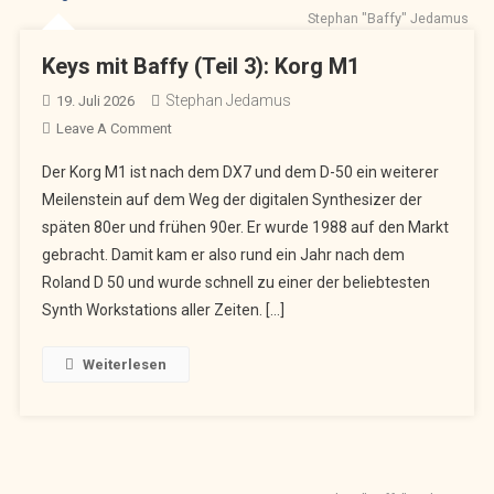
Stephan "Baffy" Jedamus
Keys mit Baffy (Teil 3): Korg M1
Stephan Jedamus
19. Juli 2026
On
Leave A Comment
Keys
Der Korg M1 ist nach dem DX7 und dem D-50 ein weiterer
Mit
Meilenstein auf dem Weg der digitalen Synthesizer der
Baffy
späten 80er und frühen 90er. Er wurde 1988 auf den Markt
(Teil
gebracht. Damit kam er also rund ein Jahr nach dem
3):
Korg
Roland D 50 und wurde schnell zu einer der beliebtesten
M1
Synth Workstations aller Zeiten. […]
Weiterlesen