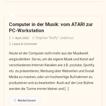
Computer in der Musik: vom ATARI zur
PC-Workstation
Stephan "Baffy" Jedamus
1. April 2020
On
Leave A Comment
Computer
Heute ist der Computer nicht mehr aus der Musikwelt
In
wegzudenken. Sei es, um die eigene Musik und Kunst auf
Der
verschiedenen Internet-Kanälen wie z.B. youtube, Spotify,
Musik:
etc. zu präsentieren, Werbung über Webseiten und Social
Vom
ATARI
Media zu machen, oder um hochwertige Aufnahmen zu
Zur
produzieren und zu bearbeiten. Auch auf der Live-Bühne
PC-
werden die Türme immer kleiner und […]
Workstation
Weiterlesen