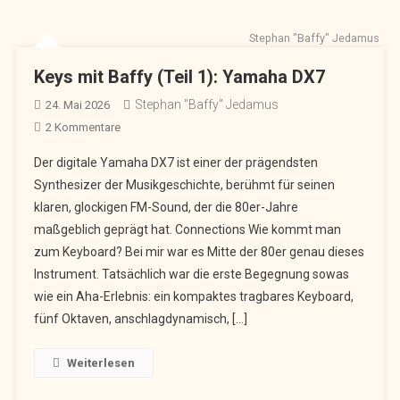
Stephan "Baffy" Jedamus
Keys mit Baffy (Teil 1): Yamaha DX7
Stephan "Baffy" Jedamus
24. Mai 2026
Zu
2 Kommentare
Keys
Der digitale Yamaha DX7 ist einer der prägendsten
Mit
Synthesizer der Musikgeschichte, berühmt für seinen
Baffy
klaren, glockigen FM-Sound, der die 80er-Jahre
(Teil
maßgeblich geprägt hat. Connections Wie kommt man
1):
Yamaha
zum Keyboard? Bei mir war es Mitte der 80er genau dieses
DX7
Instrument. Tatsächlich war die erste Begegnung sowas
wie ein Aha-Erlebnis: ein kompaktes tragbares Keyboard,
fünf Oktaven, anschlagdynamisch, […]
Weiterlesen