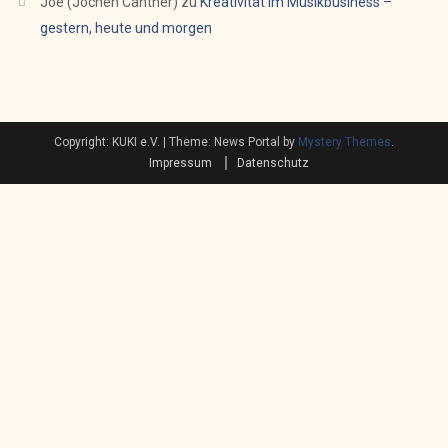
Joe (Jochen Cantner)
zu
Kreativität im Musikbusiness –
gestern, heute und morgen
Copyright: KUKI e.V.
|
Theme: News Portal by
Mystery Themes
.
Impressum
Datenschutz