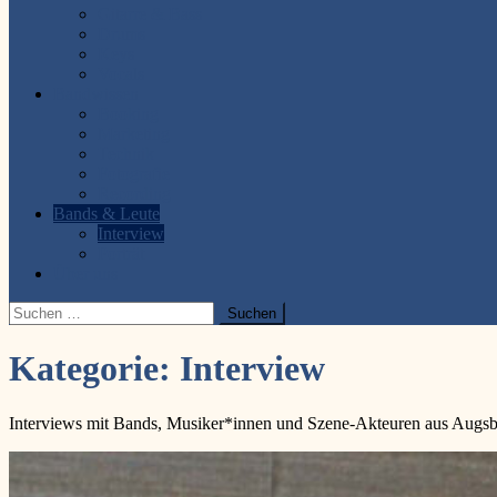
Gitarre & Bass
Drums
Keys
Vocals
Bandwissen
Booking
Marketing
Technik
Fotografie
Recording
Bands & Leute
Interview
Porträt
Über uns
Suchen
nach:
Kategorie:
Interview
Interviews mit Bands, Musiker*innen und Szene-Akteuren aus Augsbu