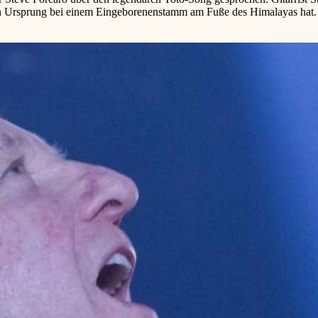
nen Ursprung bei einem Eingeborenenstamm am Fuße des Himalayas hat
to:
r
t,
r
cht
fs
lbum
llte