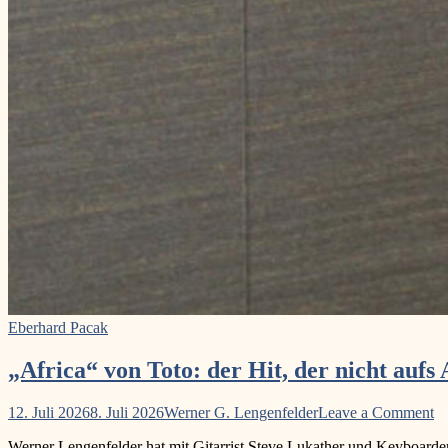
Eberhard Pacak
„Africa“ von Toto: der Hit, der nicht aufs 
o
12. Juli 2026
8. Juli 2026
Werner G. Lengenfelder
Leave a Comment
„A
Werner Lengenfelder hat mit Gitarrist Steve Lukather und Keyboarder
v