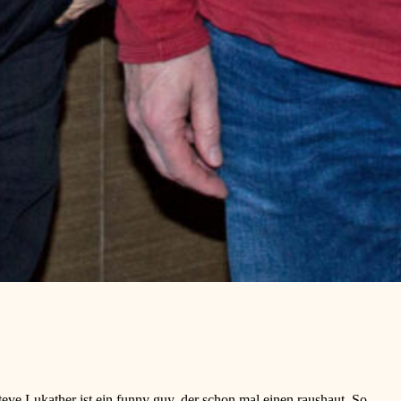
eve Lukather ist ein funny guy, der schon mal einen raushaut. So