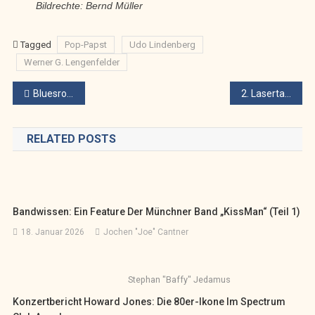
Bildrechte: Bernd Müller
Tagged
Pop-Papst
Udo Lindenberg
Werner G. Lengenfelder
Beitragsnavigation
Bluesrock-Doppelpack im Bombig mit Evil Mama & Get Zeppelin
2. Lasertag-Event von Anders Normal e.V. – und KUKI war dabei!
RELATED POSTS
Bandwissen: Ein Feature Der Münchner Band „KissMan“ (Teil 1)
18. Januar 2026
Jochen "Joe" Cantner
Stephan "Baffy" Jedamus
Konzertbericht Howard Jones: Die 80er-Ikone Im Spectrum