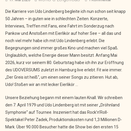
Panik-
Die Karriere von Udo Lindenberg begleite ich nun schon seit knapp
Rocker
50 Jahren – in guten wie in schlechten Zeiten. Konzerte,
Udo
Interviews, Treffen mit Fans, eine Fahrt im Sonderzug nach
Lindenberg
Pankow und Anstoßen mit Eierlikör auf hoher See – all das und
Wird
80:
noch viel mehr habe ich mit Udo Lindenberg erlebt. Die
Der
Begegnungen sind immer großes Kino und machen viel Spaß.
Greis
Unglaublich, welche Energie dieser Mann besitzt. Anfang Mai
Ist
2026, kurz vor seinem 80. Geburtstag habe ich ihn zur Eröffnung
Heiß!
des UDOVERSUMS zuletzt in Hamburg live erlebt. Fit wie immer.
„Der Greis ist heiß“, um einen seiner Songs zu zitieren. Hut ab,
Udo! Stoßen wir an mit lecker Eierlikör …
Unsere Beziehung begann mit einem lauten Knall. Wir schreiben
den 7. April 1979 und Udo Lindenberg ist mit seiner „Dröhnland
Symphonie“ auf Tournee. Inszeniert hat das Rock’n’Roll-
Spektakel Peter Zadek, Produktionskosten rund 1,3 Millionen D-
Mark. Über 90.000 Besucher hatte die Show bei den ersten 15