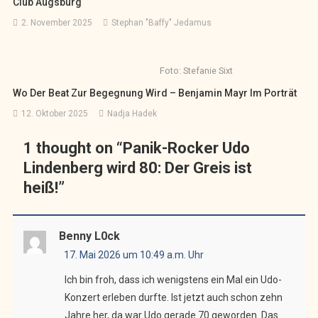
Club Augsburg
2. November 2025
Stephan "Baffy" Jedamus
Foto: Stefanie Sixt
Wo Der Beat Zur Begegnung Wird – Benjamin Mayr Im Porträt
12. Oktober 2025
Nadja Hadek
1 thought on “
Panik-Rocker Udo
Lindenberg wird 80: Der Greis ist
heiß!
”
Benny L0ck
17. Mai 2026 um 10:49 a.m. Uhr
Ich bin froh, dass ich wenigstens ein Mal ein Udo-
Konzert erleben durfte. Ist jetzt auch schon zehn
Jahre her, da war Udo gerade 70 geworden. Das