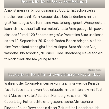
Prost mit Eierlikör. Mit Udo auf dem Rockliner 4.
Arno ist mein Verbindungsmann zu Udo. Er hat schon vieles
möglich gemacht. Zum Beispiel, dass Udo Lindenberg mir ein
großformatiges Bild für meine Ausstellung signiert. „Versprechen
kann ich nix, schau‘ halt mal vorbei“, hatte Arno gesagt. Ich packe
also das 80 mal 120 Zentimeter große Porträt ins Auto und lasse
es am 10. September 2015 nach Baden-Baden bringen, wo Udo
eine Pressekonferenz gibt. Und es klappt. Arno hält das Bild,
während Udo schreibt: „NO PANIC. Udo Lindenberg. Never too old
to Rock’n’Roll and too young to die.”
Dieter Bichl
Udo signiert ein Porträt für meine Ausstellung, Arno Köster hält es.
Während der Corona-Pandemie konnte ich nur wenige Künstler
face to face interviewen. Udo erlaubte mir ein Interview mit Test
und Maske im Hotel Atlantic in Hamburg zu seinem 75.
Geburtstag. Es herrschte eine gespenstische Atmosphäre.
Einziger Dauer-Bewohner in dieser Zeit ist Udo Lindenberg. Ich