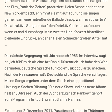
getrieben, da ist die Ausstattung nicht so luxuriös. Udo hat gerade
den Film „Panische Zeiten“ produziert. Helen Schneider hat er in
New York entdeckt, er nimmt sie mit auf Tour und sie singen
gemeinsam eine mitreißende Ballade: „Baby, wenn ich down bin.“
Die attraktive Sängerin darf den Detektiv Coolman aufbauen,
wenn er mal durchhängt. Mein zweites Udo-Konzert hinterlässt
bleibende Eindrücke, an denen Helen Schneider großen Anteil hat
…
Die nächste Begegnung mit Udo habe ich 1983. Im Interview sagt
er: „Ich fühl‘ mich als eine Art Daniel Düsentrieb. Ich habe den Weg
gefunden, deutsche Sprache für Rockmusik populär zu machen.
Nach der Nazisauerei hat’s Deutschland die Sprache verschlagen.
Meine Songs ergeben unter dem Strich eine oppositionelle
Haltung in Sachen Rüstung.“ Die neue Show und das neue Album
heißen „Odyssee“. Auch der „Sonderzug nach Pankow“ gehört
zum Programm. Er tourt nun mit Gianna Nannini.
Zeitsprung: 2. Dezember 2011, Paradiespark Jena in Thüringen.