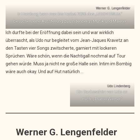
Werner G. Lengenfelder
In Hamburg kann man bis Herbst 2026 das „UDOVERSUM“
besuchen, eine Ausstellung zu Lindenbergs Musik und Malerei.
Ich durfte bei der Eröffnung dabei sein und war wirklich
überrascht, als Udo nur begleitet vom Jean-Jaques Kravetz an
den Tasten vier Songs zwitscherte, garniert mit lockeren
Sprüchen. Wäre schön, wenn die Nachtigall nochmal auf Tour
gehen würde. Muss ja nicht ne große Halle sein. Intim im Bombig
wäre auch okay. Und auf Hut natürlich …
Udo Lindenberg
Ein Dankeschön von Udo an
mich: „Thanxx Werner“
Werner G. Lengenfelder