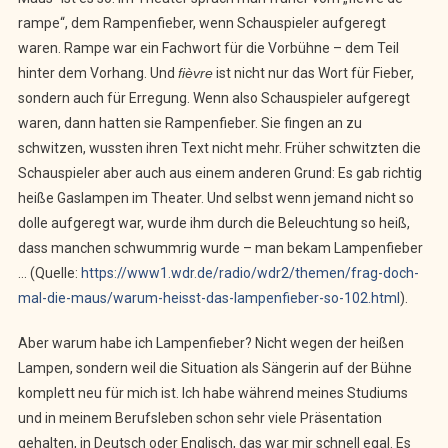
rampe“, dem Rampenfieber, wenn Schauspieler aufgeregt
waren. Rampe war ein Fachwort für die Vorbühne – dem Teil
hinter dem Vorhang. Und
fièvre
ist nicht nur das Wort für Fieber,
sondern auch für Erregung. Wenn also Schauspieler aufgeregt
waren, dann hatten sie Rampenfieber. Sie fingen an zu
schwitzen, wussten ihren Text nicht mehr. Früher schwitzten die
Schauspieler aber auch aus einem anderen Grund: Es gab richtig
heiße Gaslampen im Theater. Und selbst wenn jemand nicht so
dolle aufgeregt war, wurde ihm durch die Beleuchtung so heiß,
dass manchen schwummrig wurde – man bekam Lampenfieber
… (Quelle:
https://www1.wdr.de/radio/wdr2/themen/frag-doch-
mal-die-maus/warum-heisst-das-lampenfieber-so-102.html
).
Aber warum habe ich Lampenfieber? Nicht wegen der heißen
Lampen, sondern weil die Situation als Sängerin auf der Bühne
komplett neu für mich ist. Ich habe während meines Studiums
und in meinem Berufsleben schon sehr viele Präsentation
gehalten, in Deutsch oder Englisch, das war mir schnell egal. Es