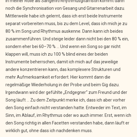
In meiner Rolle als Sängerin/Rhythmusgitarristin kommt dann
noch die Synchronisation von Gesang und Gitarrenarbeit dazu.
Mittlerweile habe ich gelernt, dass ich erst beide Instrumente
separat vorbereiten muss, bis zu dem Level, dass ich mich je zu
80 % im Song und Rhythmus auskenne. Dann kann ich beides
zusammenführen. Und steige leider dann nicht bei den 80 % ein,
sondern eher bei 60–70 % … Und wenn ein Song so gar nicht
klappen will, muss ich zu 100 % blind eines der beiden
Instrumente beherrschen, damit ich mich auf das jeweilige
andere konzentrieren kann, das komplexere Strukturen und
mehr Aufmerksamkeit erfordert. Hier kommt dann die
regelmäßige Wiederholung in der Probe und beim Gig dazu.
Irgendwann wird der gefühlte „Endgegner“ zum Freund und der
Song läuft … Zu dem Zeitpunkt merke ich, dass ich aber vorher
den Song einfach nicht verstanden hatte. Entweder im Text, im
Sinn, im Ablauf, im Rhythmus oder wo auch immer. Erst, wenn ich
den Song richtig in allen Facetten verstanden habe, dann läuft er
wirklich gut, ohne dass ich nachdenken muss.