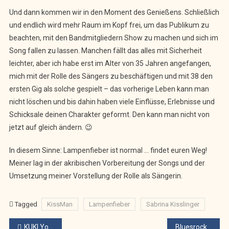
Und dann kommen wir in den Moment des Genießens. Schließlich
und endlich wird mehr Raum im Kopf frei, um das Publikum zu
beachten, mit den Bandmitgliedern Show zu machen und sich im
Song fallen zu lassen. Manchen fällt das alles mit Sicherheit
leichter, aber ich habe erst im Alter von 35 Jahren angefangen,
mich mit der Rolle des Sängers zu beschäftigen und mit 38 den
ersten Gig als solche gespielt – das vorherige Leben kann man
nicht löschen und bis dahin haben viele Einflüsse, Erlebnisse und
Schicksale deinen Charakter geformt. Den kann man nicht von
jetzt auf gleich ändern. 😉
In diesem Sinne: Lampenfieber ist normal … findet euren Weg!
Meiner lag in der akribischen Vorbereitung der Songs und der
Umsetzung meiner Vorstellung der Rolle als Sängerin.
Tagged
KissMan
Lampenfieber
Sabrina Kisslinger
Beitragsnavigation
KUKI YourStage am 13.5. mit Get Zeppelin und Evil Mama
Bluesrock-Doppelpack im Bombig mit Evil Mama & Get Zeppelin