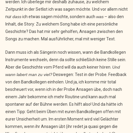
werden. Ich überlege mir deshalb zuhause, zu welchem
Zeitpunkt in der Setlist ich was sagen möchte. Und vor allem nicht
nur
dass
ich etwas sagen möchte, sondern auch
was
– also den
Inhalt, die Story: Zu welchem Song habe ich eine persönliche
Geschichte? Das hat mir sehr geholfen, Ansagen zwischen den
Songs zu machen. Mal ausführlicher, mal mit weniger Text.
Dann muss ich als Sängerin noch wissen, wann die Bandkollegen
Instrumente wechseln, denn da sollte schließlich keine Stille sein.
Aber die Geschichte vom Pferd will da auch keiner hören.
Und
wann labert man zu viel?
Deswegen: Test in der Probe. Feedback
von den Bandkollegen einholen. Und ja, ich komme mir total
bescheuert vor, wenn ich in der Probe Ansagen übe, doch nach
einem Jahr bekomme ich mehr Routine und kann auch mal
spontaner auf der Bühne werden. Es hilft also! Und da hätte ich
einen Tipp: Geht beim Üben mit euren Bandkollegen offen mit
eurer Unsicherheit um. Im ersten Moment wird viel Gelächter
kommen, wenn ihr Ansagen übt (ihr redet ja quasi gegen die