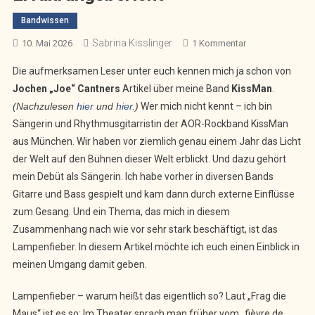
Bandwissen
Sabrina Kisslinger
Zu
10. Mai 2026
1 Kommentar
Lampenfieber
Die aufmerksamen Leser unter euch kennen mich ja schon von
–
Jochen „Joe“ Cantners
Artikel über meine Band
KissMan
.
Ein
(Nachzulesen
hier
und
hier
.)
Wer mich nicht kennt – ich bin
Kleines
Sängerin und Rhythmusgitarristin der AOR-Rockband KissMan
Bisschen
Geschichte,
aus München. Wir haben vor ziemlich genau einem Jahr das Licht
Aber
der Welt auf den Bühnen dieser Welt erblickt. Und dazu gehört
Hauptsächlich
mein Debüt als Sängerin. Ich habe vorher in diversen Bands
Ein
Gitarre und Bass gespielt und kam dann durch externe Einflüsse
Erfahrungsberich
zum Gesang. Und ein Thema, das mich in diesem
Zusammenhang nach wie vor sehr stark beschäftigt, ist das
Lampenfieber. In diesem Artikel möchte ich euch einen Einblick in
meinen Umgang damit geben.
Lampenfieber – warum heißt das eigentlich so? Laut „Frag die
Maus“ ist es so: Im Theater sprach man früher vom „fièvre de