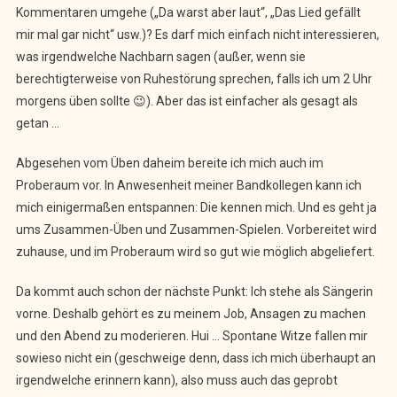
Kommentaren umgehe („Da warst aber laut“, „Das Lied gefällt
mir mal gar nicht“ usw.)? Es darf mich einfach nicht interessieren,
was irgendwelche Nachbarn sagen (außer, wenn sie
berechtigterweise von Ruhestörung sprechen, falls ich um 2 Uhr
morgens üben sollte 😉). Aber das ist einfacher als gesagt als
getan …
Abgesehen vom Üben daheim bereite ich mich auch im
Proberaum vor. In Anwesenheit meiner Bandkollegen kann ich
mich einigermaßen entspannen: Die kennen mich. Und es geht ja
ums Zusammen-Üben und Zusammen-Spielen. Vorbereitet wird
zuhause, und im Proberaum wird so gut wie möglich abgeliefert.
Da kommt auch schon der nächste Punkt: Ich stehe als Sängerin
vorne. Deshalb gehört es zu meinem Job, Ansagen zu machen
und den Abend zu moderieren. Hui … Spontane Witze fallen mir
sowieso nicht ein (geschweige denn, dass ich mich überhaupt an
irgendwelche erinnern kann), also muss auch das geprobt