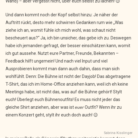
Wand) – aber vergesst nicht, über euch selbst zu lachen! 😉
Und dann kommt noch der Kopf selbst hinzu: Je näher der
Auftritt rückt, desto mehr schwirren Gedanken rum wie „Was
ziehe ich an, womit fühle ich mich wohl, was schaut nicht
bescheuert aus?“ Ja, ich bin unsicher, das gebe ich zu. Deswegen
habe ich jemanden gefragt, der besser einschätzen kann, womit
ich gut aussehe. Nutzt eure Partner, Freunde, Bekannten –
Feedback hilft ungemein! Und nach viel Input und viel
Ausprobieren kommt man dann auch dahin, dass man sich
wohlfühlt. Denn: Die Bühne ist nicht der Dayjob! Das abgetragene
T-Shirt, das ich im Home-Office anziehen kann, weil ich eh keine
Meetings habe, ist nicht das, was auf die Bühne gehört! Stylt
euch! Überlegt euch Bühnenoutfits! Es muss nicht jeder das
gleiche Shirt anziehen, aber was ist
euer
Outfit? Wenn ihr zu
einem Konzert geht, stylt ihr euch doch auch! 😉
Sabrina Kisslinger