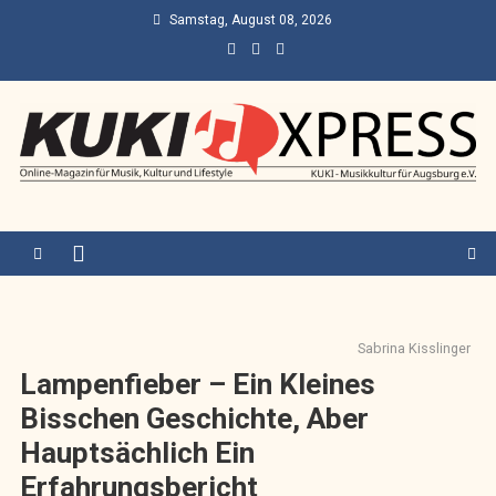
Skip
Samstag, August 08, 2026
to
content
KUKI Express – Augsburg
Online-Magazin für Musik, Kultur und Lifestyle
Sabrina Kisslinger
Lampenfieber – Ein Kleines
Bisschen Geschichte, Aber
Hauptsächlich Ein
Erfahrungsbericht