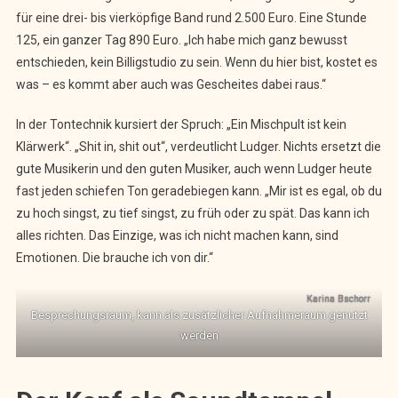
für eine drei- bis vierköpfige Band rund 2.500 Euro. Eine Stunde
125, ein ganzer Tag 890 Euro. „Ich habe mich ganz bewusst
entschieden, kein Billigstudio zu sein. Wenn du hier bist, kostet es
was – es kommt aber auch was Gescheites dabei raus.“
In der Tontechnik kursiert der Spruch: „Ein Mischpult ist kein
Klärwerk“. „Shit in, shit out“, verdeutlicht Ludger. Nichts ersetzt die
gute Musikerin und den guten Musiker, auch wenn Ludger heute
fast jeden schiefen Ton geradebiegen kann. „Mir ist es egal, ob du
zu hoch singst, zu tief singst, zu früh oder zu spät. Das kann ich
alles richten. Das Einzige, was ich nicht machen kann, sind
Emotionen. Die brauche ich von dir.“
Karina Bschorr
Besprechungsraum, kann als zusätzlicher Aufnahmeraum genutzt
werden