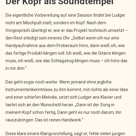
Der Kopf als Soundtempel
Die eigentliche Vorbereitung auf eine Session findet bei Ludger
nicht am Mischpult statt, sondern im Kopf. Nach dem
Vorgespräch überlegt er, wie er das Projekt technisch umsetzt –
den Rest erledigt sein inneres Ohr. „Selbst wenn ich nur eine
Handyaufnahme aus dem Proberaum höre, dann weiß ich, wie
das fertige Produkt klingen soll. Ich weiß, wie die Gitarre klingen
muss, ich weiß, wie das Schlagzeug klingen muss – ich höre das
in mir drin.“
Das geht sogar noch weiter. Wenn jemand ohne jegliche
Instrumentenkenntnisse zu ihm kommt, mit nichts als einer Idee
und einer schiefen Melodie, setzt sich Ludger ans Klavier und
tastet sich an den Wunschstil heran. „Dann ist der Song in
meinem Kopf schon fertig. Dann geht es nur noch darum, ihn
rauszubringen. Das ist reines Handwerk.“
Diese klare innere Klangvorstellung, sagt er, fehle vielen jungen