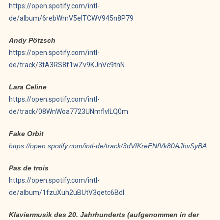
https://open.spotify.com/intl-
de/album/6rebWmV5elTCWV945n8P79
Andy Pötzsch
https://open.spotify.com/intl-
de/track/3tA3RS8f1wZv9KJnVc9tnN
Lara Celine
https://open.spotify.com/intl-
de/track/08WnWoa7723UNmflvILQ0m
Fake Orbit
https://open.spotify.com/intl-de/track/3dVfKreFNfVk80AJhvSyBA
Pas de trois
https://open.spotify.com/intl-
de/album/1fzuXuh2uBUtV3qetc6BdI
Klaviermusik des 20. Jahrhunderts (aufgenommen in der