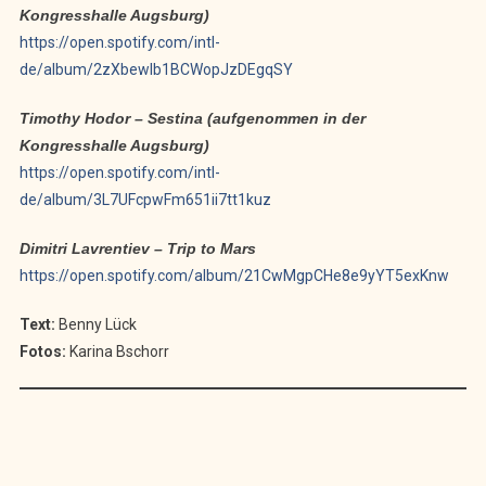
Kongresshalle Augsburg)
https://open.spotify.com/intl-
de/album/2zXbewlb1BCWopJzDEgqSY
Timothy Hodor – Sestina (aufgenommen in der
Kongresshalle Augsburg)
https://open.spotify.com/intl-
de/album/3L7UFcpwFm651ii7tt1kuz
Dimitri Lavrentiev – Trip to Mars
https://open.spotify.com/album/21CwMgpCHe8e9yYT5exKnw
Text:
Benny Lück
Fotos:
Karina Bschorr