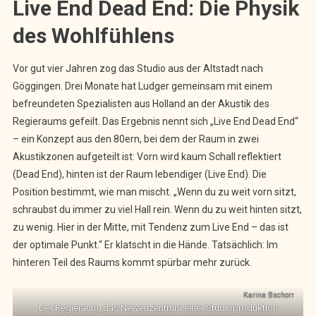
Live End Dead End: Die Physik
des Wohlfühlens
Vor gut vier Jahren zog das Studio aus der Altstadt nach
Göggingen. Drei Monate hat Ludger gemeinsam mit einem
befreundeten Spezialisten aus Holland an der Akustik des
Regieraums gefeilt. Das Ergebnis nennt sich „Live End Dead End“
– ein Konzept aus den 80ern, bei dem der Raum in zwei
Akustikzonen aufgeteilt ist: Vorn wird kaum Schall reflektiert
(Dead End), hinten ist der Raum lebendiger (Live End). Die
Position bestimmt, wie man mischt. „Wenn du zu weit vorn sitzt,
schraubst du immer zu viel Hall rein. Wenn du zu weit hinten sitzt,
zu wenig. Hier in der Mitte, mit Tendenz zum Live End – das ist
der optimale Punkt.“ Er klatscht in die Hände. Tatsächlich: Im
hinteren Teil des Raums kommt spürbar mehr zurück.
Karina Bschorr
Der Regieraum, das Nervenzentrum einer Studioproduktion