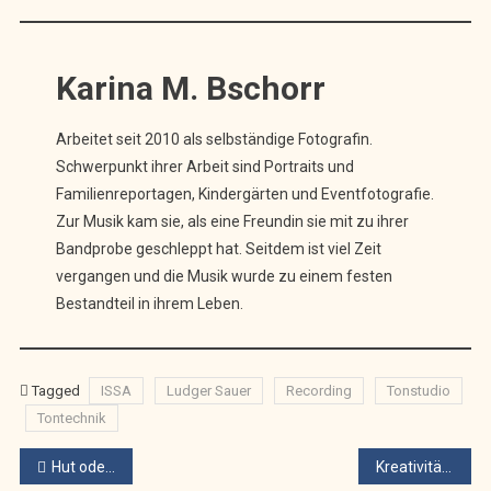
Karina M. Bschorr
Arbeitet seit 2010 als selbständige Fotografin.
Schwerpunkt ihrer Arbeit sind Portraits und
Familienreportagen, Kindergärten und Eventfotografie.
Zur Musik kam sie, als eine Freundin sie mit zu ihrer
Bandprobe geschleppt hat. Seitdem ist viel Zeit
vergangen und die Musik wurde zu einem festen
Bestandteil in ihrem Leben.
Tagged
ISSA
Ludger Sauer
Recording
Tonstudio
Tontechnik
Beitragsnavigation
Hut oder Eintritt? Das ist hier die Frage!
Kreativität im Musikbusiness – gestern, heute und morgen