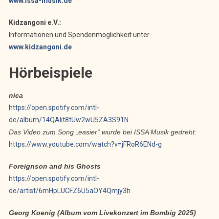
www.issa-musik.de
Kidzangoni e.V.:
Informationen und Spendenmöglichkeit unter
www.kidzangoni.de
Hörbeispiele
nica
https://open.spotify.com/intl-
de/album/14QAIit8tUw2wU5ZA3S91N
Das Video zum Song „easier“ wurde bei ISSA Musik gedreht:
https://www.youtube.com/watch?v=jFRoR6ENd-g
Foreignson and his Ghosts
https://open.spotify.com/intl-
de/artist/6mHpLUCFZ6U5aOY4Qmjy3h
Georg Koenig (Album vom Livekonzert im Bombig 2025)