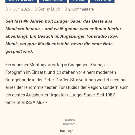
Benny Lück
Zu
7. Juni 2026
2 Kommentare
„Ein
Seit fast 40 Jahren holt Ludger Sauer das Beste aus
Mischpult
Musikern heraus – und weiß genau, was er ihnen hierfür
Ist
abverlangt. Ein Besuch im Augsburger Tonstudio ISSA
Kein
Musik, wo gute Musik entsteht, bevor die erste Note
Klärwerk“
–
gespielt wird.
Zu
Besuch
Ein sonniger Montagvormittag in Göggingen. Karina, als
Bei
Fotografin im Einsatz, und ich stehen vor einem modernen
Ludger
Bürogebäude in der Peter-Dörfler-Straße. Innen wartet nicht nur
Sauer
eines der renommiertesten Tonstudios der Region, sondern auch
Im
ein echtes Augsburger Urgestein: Ludger Sauer. Seit 1987
Tonstudio
betreibt er ISSA Musik.
ISSA
Musik
Karina
Bschorr
Das Logo