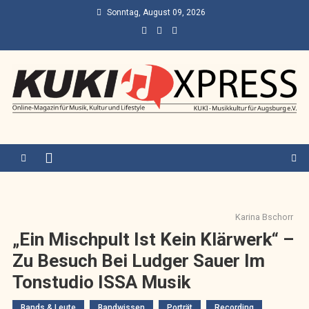
Skip
Sonntag, August 09, 2026
to
content
KUKI Express – Augsburg
Online-Magazin für Musik, Kultur und Lifestyle
Karina Bschorr
„Ein Mischpult Ist Kein Klärwerk“ –
Zu Besuch Bei Ludger Sauer Im
Tonstudio ISSA Musik
Bands & Leute
Bandwissen
Porträt
Recording