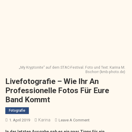
„My Kryptonite“ auf dem STAC-Festival. Foto und Text: Karina M.
Bschorr (kmb-photo.de)
Livefotografie – Wie Ihr An
Professionelle Fotos Für Eure
Band Kommt
Fotografie
Karina
On
1. April 2019
Leave A Comment
Livefotografie
In der letzten Ausgabe gab es ein paar Tipps für ein