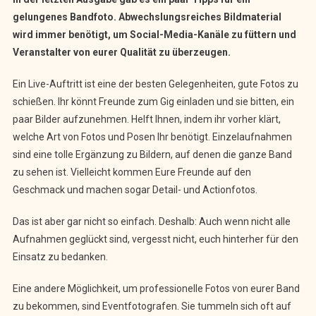
–
gelungenes Bandfoto. Abwechslungsreiches Bildmaterial
Wie
wird immer benötigt, um Social-Media-Kanäle zu füttern und
Ihr
Veranstalter von eurer Qualität zu überzeugen.
An
Professionelle
Ein Live-Auftritt ist eine der besten Gelegenheiten, gute Fotos zu
Fotos
Für
schießen. Ihr könnt Freunde zum Gig einladen und sie bitten, ein
Eure
paar Bilder aufzunehmen. Helft Ihnen, indem ihr vorher klärt,
Band
welche Art von Fotos und Posen Ihr benötigt. Einzelaufnahmen
Kommt
sind eine tolle Ergänzung zu Bildern, auf denen die ganze Band
zu sehen ist. Vielleicht kommen Eure Freunde auf den
Geschmack und machen sogar Detail- und Actionfotos.
Das ist aber gar nicht so einfach. Deshalb: Auch wenn nicht alle
Aufnahmen geglückt sind, vergesst nicht, euch hinterher für den
Einsatz zu bedanken.
Eine andere Möglichkeit, um professionelle Fotos von eurer Band
zu bekommen, sind Eventfotografen. Sie tummeln sich oft auf