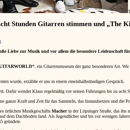
T
acht Stunden Gitarren stimmen und „The Ki
on
t
Klaus
oße Liebe zur Musik und vor allem die besondere Leidenschaft für 
Winklers
„My
little
GUITARWORLD“
, ein Gitarrenmuseum der ganz besonderen Art. Wir 
Guitarworld“:
acht
Stunden
en wurde, erzählte er uns in einem eineinhalbstündigen Gespräch.
Gitarren
stimmen
lbereit. Dafür wendet Klaus regelmäßig vor seinen Führungen bis zu acht
und
„The
ine ganze Kraft und Zeit für das Sammeln, das Instandsetzen und die Pr
Kids
Are
des örtlichen Musikgeschäfts
Macher
in der Löpsinger Straße, das ihn 
Alright“
er auf dem Dachboden fand. Als Jugendlicher und bis vor wenigen Jahren
965 gründete.