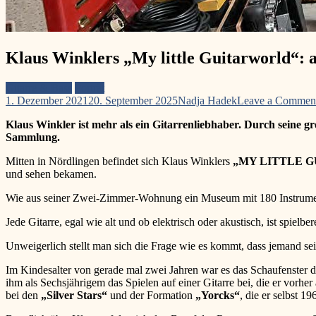
Klaus Winklers „My little Guitarworld“: 
Gitarre & Bass
Porträt
1. Dezember 2021
20. September 2025
Nadja Hadek
Leave a Commen
Klaus Winkler ist mehr als ein Gitarrenliebhaber. Durch seine gr
Sammlung.
Mitten in Nördlingen befindet sich Klaus Winklers
„MY LITTLE 
und sehen bekamen.
Wie aus seiner Zwei-Zimmer-Wohnung ein Museum mit 180 Instrument
Jede Gitarre, egal wie alt und ob elektrisch oder akustisch, ist spie
Unweigerlich stellt man sich die Frage wie es kommt, dass jemand se
Im Kindesalter von gerade mal zwei Jahren war es das Schaufenster 
ihm als Sechsjährigem das Spielen auf einer Gitarre bei, die er vorh
bei den
„Silver Stars“
und der Formation
„Yorcks“
, die er selbst 1