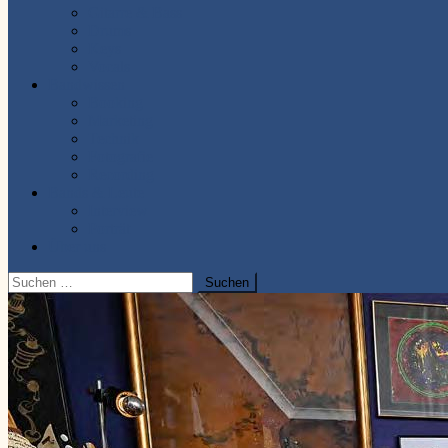
Gitarre & Bass
Drums
Keys
Vocals
Bandwissen
Booking
Marketing
Technik
Fotografie
Recording
Bands & Leute
Interview
Porträt
Über uns
Suchen
nach: