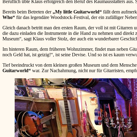
Beruflich übte Klaus erfolgreich den Beruf des Raumausstatters aus.
Bereits beim Betreten der
„My little Guitarworld“
fällt dem aufmerk
Who“
für das legendäre Woodstock-Festival, der ein zufälliger Nebe
Gleich danach betritt man den ersten Raum, der voll ist mit Gitarren 
die dazu einladen die Instrumente in die Hand zu nehmen und direkt z
Museum“, sagt Klaus voller Stolz, der auch ein wunderbarer Geschicht
Im hinteren Raum, dem früheren Wohnzimmer, findet man neben Gita
noch Geld hat, ist geizig!“, ist seine Devise. Und so ist es kaum verw
Tief beeindruckt von dem kleinen großen Museum und dem Menschen 
Guitarworld“
war. Zur Nachahmung, nicht nur für Gitarristen, empfo