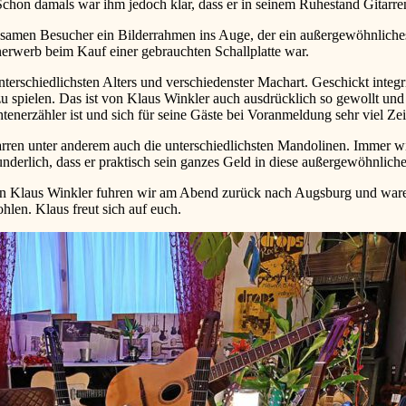
 Schon damals war ihm jedoch klar, dass er in seinem Ruhestand Gitarr
samen Besucher ein Bilderrahmen ins Auge, der ein außergewöhnliches
nerwerb beim Kauf einer gebrauchten Schallplatte war.
unterschiedlichsten Alters und verschiedenster Machart. Geschickt integr
u spielen. Das ist von Klaus Winkler auch ausdrücklich so gewollt und
enerzähler ist und sich für seine Gäste bei Voranmeldung sehr viel Ze
rren unter anderem auch die unterschiedlichsten Mandolinen. Immer 
underlich, dass er praktisch sein ganzes Geld in diese außergewöhnliche
Klaus Winkler fuhren wir am Abend zurück nach Augsburg und waren un
hlen. Klaus freut sich auf euch.