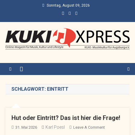
Skip
Sonntag, August 09, 2026
to
content
KUKI Express – Augsburg
Online-Magazin für Musik, Kultur und Lifestyle
SCHLAGWORT:
EINTRITT
Hut oder Eintritt? Das ist hier die Frage!
Karl Poesl
On
31. Mai 2026
Leave A Comment
Hut