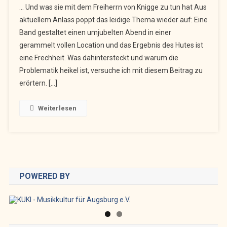
… Und was sie mit dem Freiherrn von Knigge zu tun hat Aus
Oder
aktuellem Anlass poppt das leidige Thema wieder auf: Eine
Eintritt?
Band gestaltet einen umjubelten Abend in einer
Das
gerammelt vollen Location und das Ergebnis des Hutes ist
Ist
Hier
eine Frechheit. Was dahintersteckt und warum die
Die
Problematik heikel ist, versuche ich mit diesem Beitrag zu
Frage!
erörtern. […]
Weiterlesen
POWERED BY