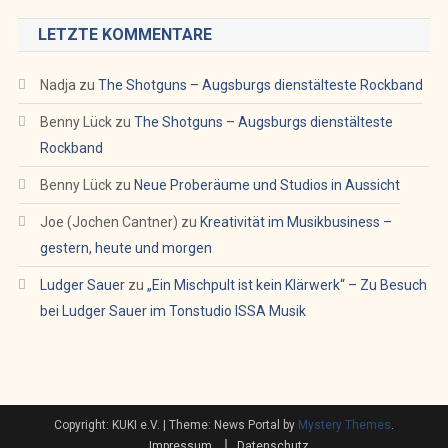
LETZTE KOMMENTARE
Nadja
zu
The Shotguns – Augsburgs dienstälteste Rockband
Benny Lück
zu
The Shotguns – Augsburgs dienstälteste
Rockband
Benny Lück
zu
Neue Proberäume und Studios in Aussicht
Joe (Jochen Cantner)
zu
Kreativität im Musikbusiness –
gestern, heute und morgen
Ludger Sauer
zu
„Ein Mischpult ist kein Klärwerk“ – Zu Besuch
bei Ludger Sauer im Tonstudio ISSA Musik
Copyright: KUKI e.V.
|
Theme: News Portal by
Mystery Themes
.
Impressum
Datenschutz