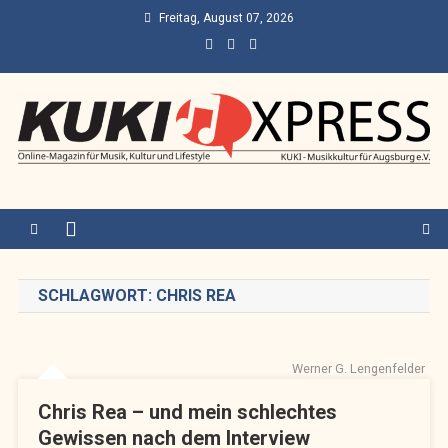
Skip
Freitag, August 07, 2026
to
content
KUKI Express – Augsburg
Online-Magazin für Musik, Kultur und Lifestyle
SCHLAGWORT:
CHRIS REA
Werner G. Lengenfelder
Chris Rea – und mein schlechtes
Gewissen nach dem Interview