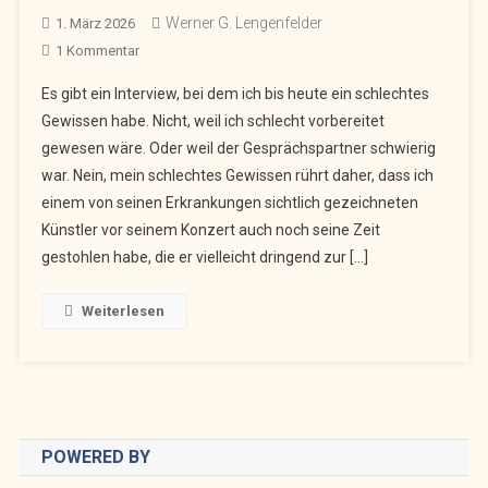
Werner G. Lengenfelder
1. März 2026
Zu
1 Kommentar
Chris
Es gibt ein Interview, bei dem ich bis heute ein schlechtes
Rea
Gewissen habe. Nicht, weil ich schlecht vorbereitet
–
gewesen wäre. Oder weil der Gesprächspartner schwierig
Und
war. Nein, mein schlechtes Gewissen rührt daher, dass ich
Mein
Schlechtes
einem von seinen Erkrankungen sichtlich gezeichneten
Gewissen
Künstler vor seinem Konzert auch noch seine Zeit
Nach
gestohlen habe, die er vielleicht dringend zur […]
Dem
Interview
Weiterlesen
POWERED BY