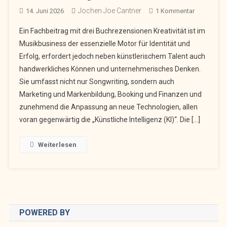
Jochen Joe Cantner
Zu
14. Juni 2026
1 Kommentar
Kreativität
Ein Fachbeitrag mit drei Buchrezensionen Kreativität ist im
Im
Musikbusiness der essenzielle Motor für Identität und
Musikbusi
Erfolg, erfordert jedoch neben künstlerischem Talent auch
–
handwerkliches Können und unternehmerisches Denken.
Gestern,
Heute
Sie umfasst nicht nur Songwriting, sondern auch
Und
Marketing und Markenbildung, Booking und Finanzen und
Morgen
zunehmend die Anpassung an neue Technologien, allen
voran gegenwärtig die „Künstliche Intelligenz (KI)“. Die […]
Weiterlesen
POWERED BY