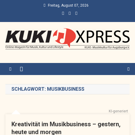
Skip
Freitag, August 07, 2026
to
content
KUKI Express – Augsburg
Online-Magazin für Musik, Kultur und Lifestyle
SCHLAGWORT:
MUSIKBUSINESS
KI-generiert
Kreativität im Musikbusiness – gestern,
heute und morgen