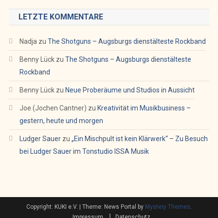
LETZTE KOMMENTARE
Nadja
zu
The Shotguns – Augsburgs dienstälteste Rockband
Benny Lück
zu
The Shotguns – Augsburgs dienstälteste
Rockband
Benny Lück
zu
Neue Proberäume und Studios in Aussicht
Joe (Jochen Cantner)
zu
Kreativität im Musikbusiness –
gestern, heute und morgen
Ludger Sauer
zu
„Ein Mischpult ist kein Klärwerk“ – Zu Besuch
bei Ludger Sauer im Tonstudio ISSA Musik
Copyright: KUKI e.V.
|
Theme: News Portal by
Mystery Themes
.
Impressum
Datenschutz